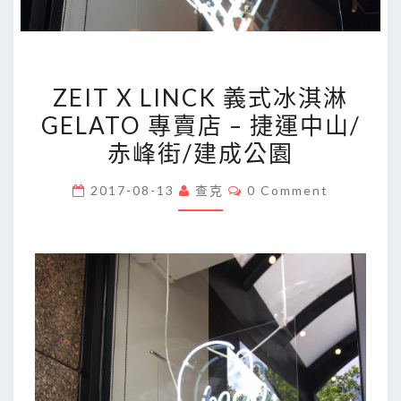
ZEIT
ZEIT X LINCK 義式冰淇淋
X
GELATO 專賣店 – 捷運中山/
LINCK
赤峰街/建成公園
義
式
Comments
2017-08-13
查克
0 Comment
冰
淇
淋
GELATO
專
賣
店
–
捷