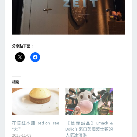
分享點下面：
相關
在灇紅本鋪 Red on Tree
《信義誠品》Emack &
“ㄤˊ”
Bolio’s 來自美國波士頓的
2015-11-08
人氣冰淇淋