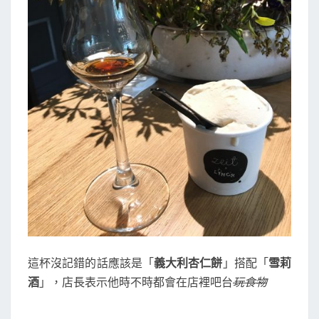
這杯沒記錯的話應該是「
義大利杏仁餅
」搭配「
雪莉
酒
」，店長表示他時不時都會在店裡吧台
玩食物