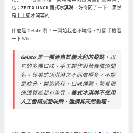
店：
ZEIT X LINCK 義式冰淇淋
，好奇問了一下…果然
是上上週才開幕的！
什麼是 Gelato 咧？一開始我也不曉得，打開手機看
一下
Wiki
Gelato 是一種源自於義大利的甜點
，以
它的多種口味、手工製作跟營養價值聞
名。與美式冰淇淋之不同處極多，不論
是成分、製造過程、口味種類、營養價
值跟質感都有差異。
義式冰淇淋不使用
人工香精或甜味劑，強調其天然製程
。