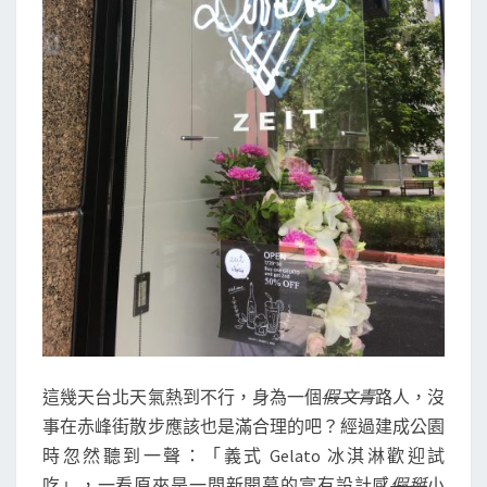
運
中
山/
赤
峰
街/
建
成
公
園
這幾天台北天氣熱到不行，身為一個
假文青
路人，沒
事在赤峰街散步應該也是滿合理的吧？經過建成公園
時忽然聽到一聲：「義式 Gelato 冰淇淋歡迎試
吃」，一看原來是一間新開幕的富有設計感
假掰
小