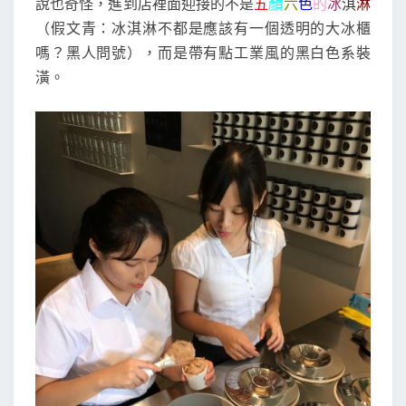
說也奇怪，進到店裡面迎接的不是
五
顏
六
色
的
冰
淇
淋
（假文青：冰淇淋不都是應該有一個透明的大冰櫃
嗎？黑人問號），而是帶有點工業風的黑白色系裝
潢。