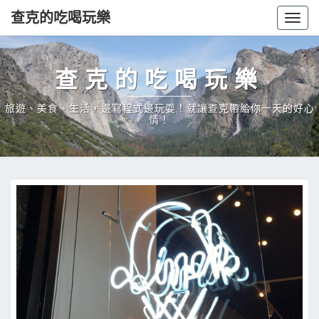
查克的吃喝玩樂
Togg
navig
查克的吃喝玩樂
旅遊、美食、生活，邊寫程式邊玩耍！就讓查克帶給你一天的好心
情！