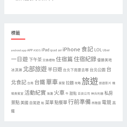
標籤
iPhone 食記
LOL
iPad
APP
ipad air
Uber
android app
ASOS
住宿紀錄
一日遊
住宿篇
下午茶
優勝美地
交換禮物
北部旅遊
台
半日遊
台北公園
冰淇淋
台北下雨要去哪
旅遊
單車
台鐵
北食記
拉麵
台南
展覽
攻略
旅遊影片
機
活動紀實
火車
私房
甜點
場貴賓室
海灘
牛
百貨公司
神兵利器
行前準備
電競
景點
菜單 點餐單
美國
自駕遊
高
船
西雅圖
鐵