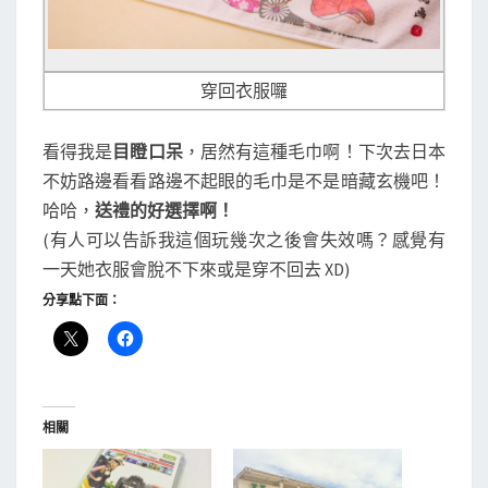
穿回衣服囉
看得我是
目瞪口呆
，居然有這種毛巾啊！下次去日本
不妨路邊看看路邊不起眼的毛巾是不是暗藏玄機吧！
哈哈，
送禮的好選擇啊！
(有人可以告訴我這個玩幾次之後會失效嗎？感覺有
一天她衣服會脫不下來或是穿不回去 XD)
分享點下面：
相關