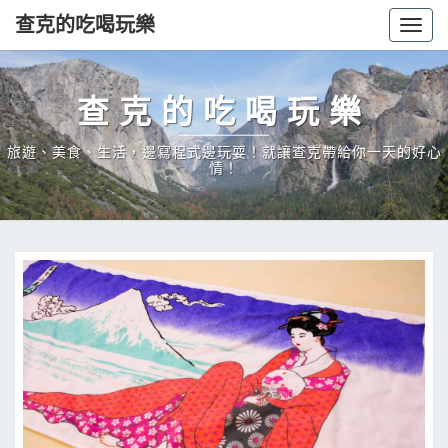
查克的吃喝玩樂
Togg
navig
查克的吃喝玩樂
旅遊、美食、生活，邊寫程式邊玩耍！就讓查克帶給你一天的好心
情！