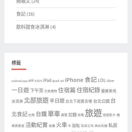
開箱文
(24)
食記
(16)
飲料甜食冰淇淋
(4)
標籤
iPhone 食記
LOL
iPad
APP
ipad air
Uber
android app
ASOS
住宿紀錄
一日遊
住宿篇
下午茶
優勝美地
交換禮物
北部旅遊
台
半日遊
台北公園
冰淇淋
台北下雨要去哪
旅遊
單車
台鐵
北食記
拉麵
台南
展覽
攻略
旅遊影片
機
活動紀實
火車
私房
甜點
場貴賓室
海灘
牛
百貨公司
神兵利器