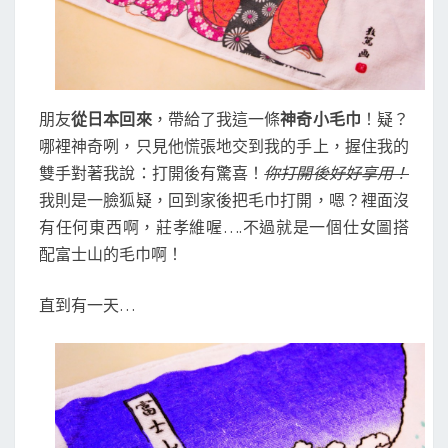
朋友
從日本回來
，帶給了我這一條
神奇小毛巾
！疑？
哪裡神奇咧，只見他慌張地交到我的手上，握住我的
雙手對著我說：打開後有驚喜！
你打開後好好享用！
我則是一臉狐疑，回到家後把毛巾打開，嗯？裡面沒
有任何東西啊，莊孝維喔….不過就是一個仕女圖搭
配富士山的毛巾啊！
直到有一天…