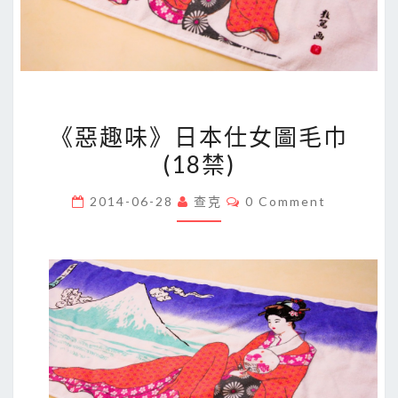
《惡
《惡趣味》日本仕女圖毛巾
趣
(18禁)
味》
日
Comments
2014-06-28
查克
0 Comment
本
仕
女
圖
毛
巾
(18
禁)